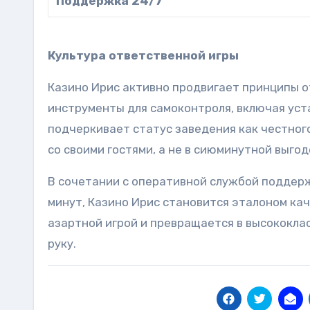
Поддержка 24/7
Культура ответственной игры
Казино Ирис активно продвигает принципы о
инструменты для самоконтроля, включая уста
подчеркивает статус заведения как честног
со своими гостями, а не в сиюминутной выгод
В сочетании с оперативной службой поддерж
минут, Казино Ирис становится эталоном кач
азартной игрой и превращается в высококлас
руку.