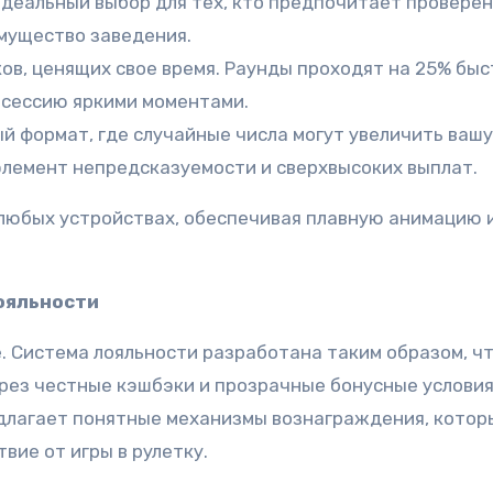
деальный выбор для тех, кто предпочитает провере
мущество заведения.
ов, ценящих свое время. Раунды проходят на 25% быс
 сессию яркими моментами.
 формат, где случайные числа могут увеличить вашу
 элемент непредсказуемости и сверхвысоких выплат.
любых устройствах, обеспечивая плавную анимацию 
ояльности
е. Система лояльности разработана таким образом, ч
рез честные кэшбэки и прозрачные бонусные условия
едлагает понятные механизмы вознаграждения, котор
ие от игры в рулетку.