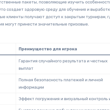
тственные пакеты, позволяющие изучить особенност
Это создает здоровую среду для обучения и выработ
ые клиенты получают доступ к закрытым турнирам, г
ия могут принести значительные призовые.
Преимущество для игрока
Гарантия случайного результата и честных
выплат
Полная безопасность платежей и личной
информации
Эффект погружения и визуальный контроль 