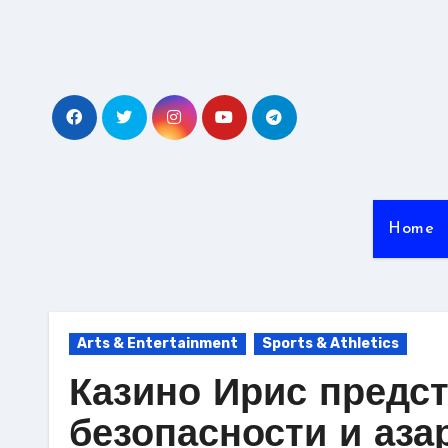
Skip
to
content
Home
Arts & Entertainment
Sports & Athletics
Казино Ирис предс
безопасности и аза