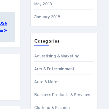
May 2018
January 2018
2026
no
Categories
Advertising & Marketing
Arts & Entertainment
Auto & Motor
Business Products & Services
Clothing & Fashion