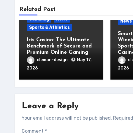
Related Post
Arts & Entertainment
Arts 
Gambling
News
News
Sports & Athletics
Smart
Iris Casino: The Ultimate
Winni
Benchmark of Secure and
Sports
Premium Online Gaming
Сasin
eleman-design
May 17,
el
2026
2026
Leave a Reply
Your email address will not be published.
Required
Comment
*