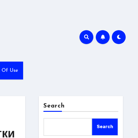
 Of Use
Search
Search
тки