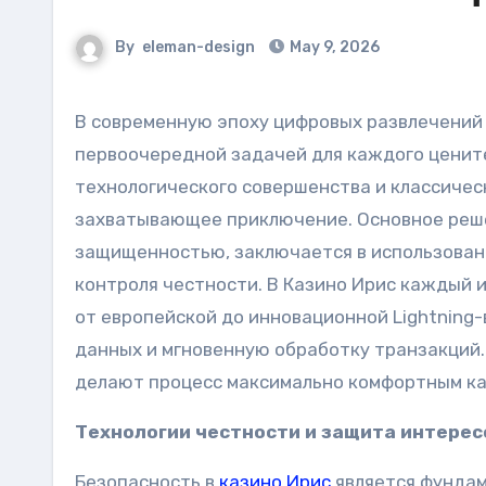
By
eleman-design
May 9, 2026
В современную эпоху цифровых развлечений поиск надежной платформы для игры становится
первоочередной задачей для каждого цените
технологического совершенства и классичес
захватывающее приключение. Основное реше
защищенностью, заключается в использован
контроля честности. В Казино Ирис каждый и
от европейской до инновационной Lightning
данных и мгновенную обработку транзакций
делают процесс максимально комфортным как 
Технологии честности и защита интерес
Безопасность в
казино Ирис
является фундам