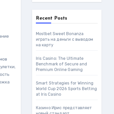
Recent Posts
Mostbet Sweet Bonanza
ание
играть на деньги с выводом
на карту
Iris Casino: The Ultimate
мов
Benchmark of Secure and
улетки,
Premium Online Gaming
ность
ержка
Smart Strategies for Winning
World Cup 2026 Sports Betting
at Iris Сasino
Казино Ирис представляет
новый стандарт